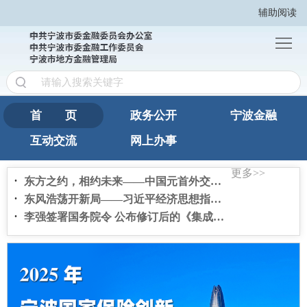
辅助阅读
首
页
政
务
宁
公
波
互
首 页
政务公开
宁波金融
开
金
互动交流
网上办事
动
网
融
交
上
繁
更多>>
东方之约，相约未来——中国元首外交的世界情怀与大国气派
东风浩荡开新局——习近平经济思想指引中国经济高质量发展行稳致远
流
办
體
李强签署国务院令 公布修订后的《集成电路布图设计保护条例》
事
版