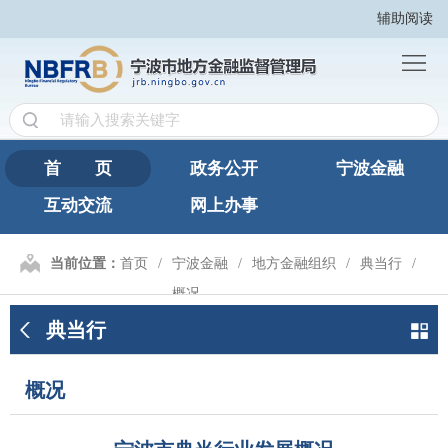
辅助阅读
首
页
政
务
宁
公
波
互
首 页
政务公开
宁波金融
开
金
互动交流
网上办事
动
网
融
交
上
繁
当前位置：
首页
宁波金融
地方金融组织
典当行
概况
流
办
體
典当行
事
版
概况
宁波市典当行业发展概况