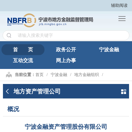
辅助阅读
首
页
政
务
宁
公
波
互
首 页
政务公开
宁波金融
开
金
互动交流
网上办事
动
网
融
交
上
繁
当前位置：
首页
宁波金融
地方金融组织
地方资产管理公司
概况
流
办
體
地方资产管理公司
事
版
概况
宁波金融资产管理股份有限公司