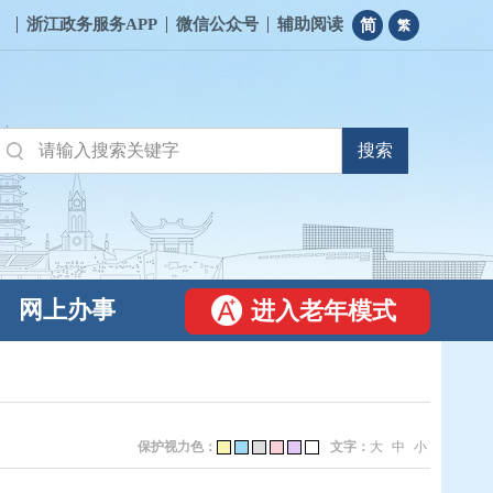
浙江政务服务APP
微信公众号
辅助阅读
简
繁
网上办事
进入老年模式
保护视力色：
文字：
大
中
小