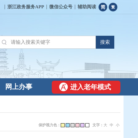
浙江政务服务APP
微信公众号
辅助阅读
简
繁
网上办事
进入老年模式
保护视力色：
文字：
大
中
小