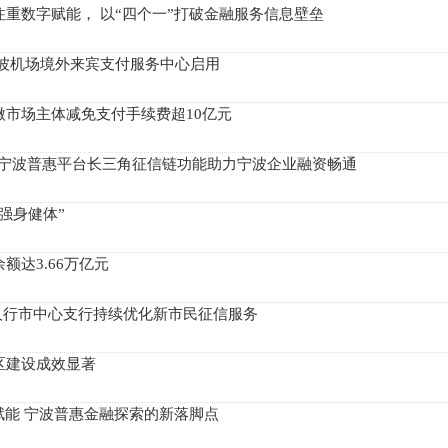
重数字赋能， 以“四个一”打破金融服务信息壁垒
宁波机场境外来宾支付服务中心启用
微市场主体减免支付手续费超10亿元
共享 宁波普惠平台长三角征信链功能助力宁波企业融资畅通
强身健体”
额达3.66万亿元
 人行市中心支行持续优化新市民征信服务
区建设成效显著
赋能 宁波普惠金融探索的新落脚点