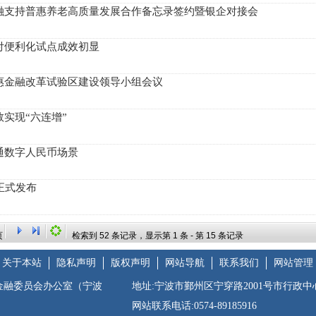
融支持普惠养老高质量发展合作备忘录签约暨银企对接会
付便利化试点成效初显
惠金融改革试验区建设领导小组会议
实现“六连增”
通数字人民币场景
正式发布
检索到
52
条记录，显示第
1
条 - 第
15
条记录
页
关于本站
隐私声明
版权声明
网站导航
联系我们
网站管理
金融委员会办公室（宁波
地址:宁波市鄞州区宁穿路2001号市行政中
网站联系电话:0574-89185916