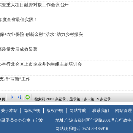
实暨重大项目融资对接工作会议召开
4年度全省最佳实践！
保+农业保险 创新金融“活水”助力乡村振兴
高质量发展成效显著
心举行北仑区上市企业并购重组主题培训会
支持“两新”工作
检索到
2082
条记录，显示第
1
条 - 第
15
条记录
9
页
关于本站
隐私声明
版权声明
网站导航
联系我们
网站管理
金融委员会办公室（宁波
地址:宁波市鄞州区宁穿路2001号市行政中
网站联系电话:0574-89185916