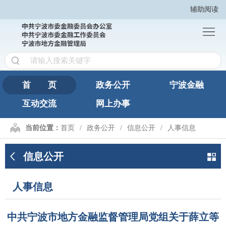
辅助阅读
首
页
政
务
宁
公
波
互
首 页
政务公开
宁波金融
开
金
互动交流
网上办事
动
网
融
交
上
繁
当前位置：
首页
政务公开
信息公开
人事信息
流
办
體
信息公开
事
版
人事信息
中共宁波市地方金融监督管理局党组关于薛立等