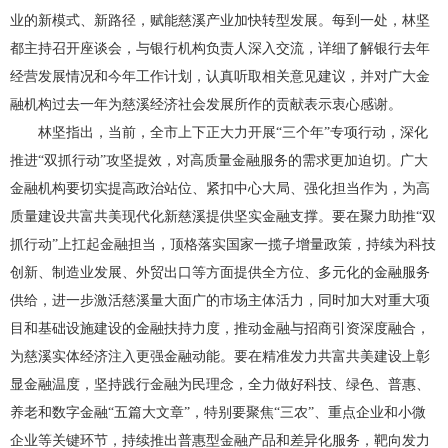
业的新模式、新路径，赋能慈溪产业加快转型发展。每到一处，林坚
都主持召开座谈会，与银行机构负责人深入交流，详细了解银行去年
经营发展情况和今年工作计划，认真听取相关意见建议，并对广大金
融机构过去一年为慈溪经济社会发展所作的贡献表示衷心感谢。
林坚指出，当前，全市上下正大力开展“三个年”专项行动，深化
推进“双抓行动”攻坚提效，对高质量金融服务的需求更加迫切。广大
金融机构要切实提高政治站位、紧扣中心大局、强化担当作为，为高
质量建设共富共美现代化新慈溪提供坚实金融支撑。要在聚力助推“双
抓行动”上扛起金融担当，顶格落实国家一揽子增量政策，持续为科技
创新、制造业发展、外贸出口等方面提供全方位、多元化的金融服务
供给，进一步激活慈溪量大面广的市场主体活力，同时加大对重大项
目和基础设施建设的金融扶持力度，推动金融与招商引资深度融合，
为慈溪实体经济注入更强金融动能。要在精准发力共富共美建设上彰
显金融温度，坚持践行金融为民理念，全力做好科技、绿色、普惠、
养老和数字金融“五篇大文章”，特别要聚焦“三农”、重点企业和小微
企业等关键环节，持续推出普惠型金融产品和差异化服务，靶向发力