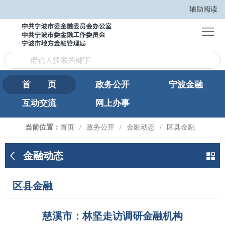
辅助阅读
首
页
政
务
宁
公
波
互
首 页
政务公开
宁波金融
开
金
互动交流
网上办事
动
网
融
交
上
繁
当前位置：
首页
政务公开
金融动态
区县金融
流
办
體
金融动态
事
版
区县金融
慈溪市：林坚走访调研金融机构