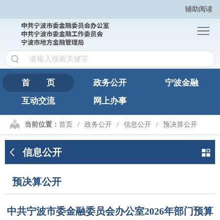
辅助阅读
首
页
政
务
宁
公
波
互
首 页
政务公开
宁波金融
开
金
互动交流
网上办事
动
网
融
交
上
繁
当前位置：
首页
政务公开
信息公开
预决算公开
流
办
體
信息公开
事
版
预决算公开
中共宁波市委金融委员会办公室2026年部门预算