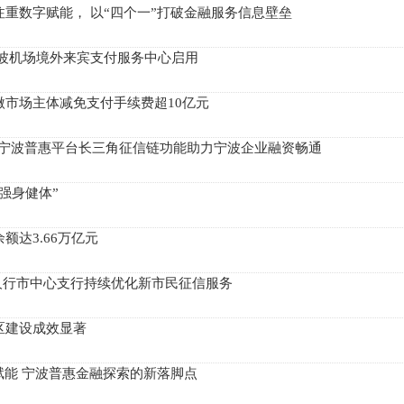
重数字赋能， 以“四个一”打破金融服务信息壁垒
宁波机场境外来宾支付服务中心启用
微市场主体减免支付手续费超10亿元
共享 宁波普惠平台长三角征信链功能助力宁波企业融资畅通
强身健体”
额达3.66万亿元
 人行市中心支行持续优化新市民征信服务
区建设成效显著
赋能 宁波普惠金融探索的新落脚点