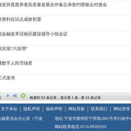
融支持普惠养老高质量发展合作备忘录签约暨银企对接会
付便利化试点成效初显
惠金融改革试验区建设领导小组会议
实现“六连增”
通数字人民币场景
正式发布
检索到
52
条记录，显示第
1
条 - 第
15
条记录
页
关于本站
隐私声明
版权声明
网站导航
联系我们
网站管理
金融委员会办公室（宁波
地址:宁波市鄞州区宁穿路2001号市行政中
网站联系电话:0574-89185916