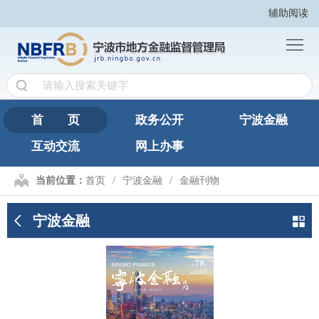
辅助阅读
首
页
政
务
宁
公
波
互
首 页
政务公开
宁波金融
开
金
互动交流
网上办事
动
网
融
交
上
繁
当前位置：
首页
宁波金融
金融刊物
流
办
體
宁波金融
事
版