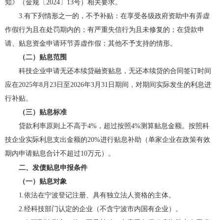
知》（金规〔2024〕13号）相关要求。
3.有下列情形之一的，不予补贴：在享受各级政府资助中有弄虚
作假行为且在处罚期内的；有严重失信行为且未修复的；在贷款申
请、贴息资金申请环节弄虚作假；其他不予支持的情形。
（二）贴息范围
科技企业申请无还本续贷融资贴息，无还本续贷的合同签订时间
应在2025年8月23日至2026年3月31日期间，对期间实际发生的利息进
行补贴。
（三）贴息标准
贷款利率原则上不高于4%，超过按照4%测算贴息金额。按照科
技企业实际利息支出金额的20%进行贴息补助（单家企业在政策有效
期内申请贴息合计不超过10万元）。
二、发债贴息申报条件
（一）贴息对象
1.依法在宁波登记注册、具有独立法人资格的主体。
2.经科技部门认定的企业（不含宁波市内国有企业）。