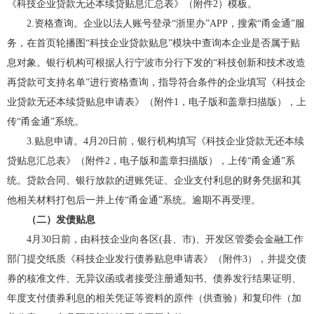
《科技企业贷款无还本续贷贴息汇总表》（附件2）模板。
2.资格查询。
企业以法人账号登录“浙里办”APP，搜索“甬金通”服
务，在首页轮播图“科技企业贷款贴息”模块中查询本企业是否属于贴
息对象。银行机构可根据人行宁波市分行下发的“科技创新和技术改造
再贷款可支持名单”进行资格查询，指导符合条件的企业填写《科技企
业贷款无还本续贷贴息申请表》（附件1，电子版和盖章扫描版），上
传“甬金通”系统。
3.贴息申请。
4月20日前，银行机构填写《科技企业贷款无还本续
贷贴息汇总表》（附件2，电子版和盖章扫描版），上传“甬金通”系
统。贷款合同、银行放款的进账凭证、企业支付利息的财务凭据和其
他相关材料打包后一并上传“甬金通”系统。逾期不再受理。
（二）发债贴息
4月30日前，由科技企业向各区(县、市)、开发区管委会金融工作
部门提交纸质《科技企业发行债券贴息申请表》（附件3），并提交债
券的核准文件、无异议函或者接受注册通知书、债券发行结果证明、
年度支付债券利息的相关凭证等资料的原件（供查验）和复印件（加