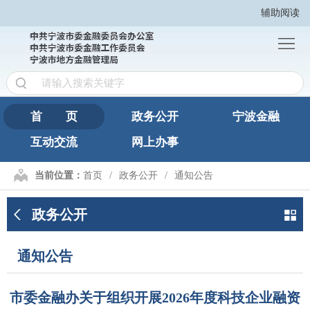
辅助阅读
首
页
政
务
宁
公
波
互
首 页
政务公开
宁波金融
开
金
互动交流
网上办事
动
网
融
交
上
繁
当前位置：
首页
政务公开
通知公告
流
办
體
政务公开
事
版
通知公告
市委金融办关于组织开展2026年度科技企业融资