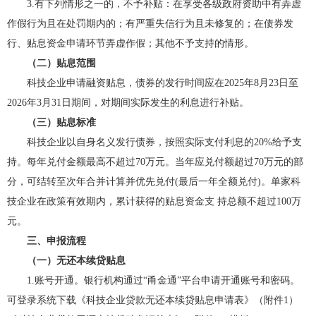
3.有下列情形之一的，不予补贴：在享受各级政府资助中有弄虚
作假行为且在处罚期内的；有严重失信行为且未修复的；在债券发
行、贴息资金申请环节弄虚作假；其他不予支持的情形。
（二）贴息范围
科技企业申请融资贴息，债券的发行时间应在2025年8月23日至
2026年3月31日期间，对期间实际发生的利息进行补贴。
（三）贴息标准
科技企业以自身名义发行债券，按照实际支付利息的20%给予支
持。每年兑付金额最高不超过70万元。当年应兑付额超过70万元的部
分，可结转至次年合并计算并优先兑付(最后一年全额兑付)。单家科
技企业在政策有效期内，累计获得的贴息资金支 持总额不超过100万
元。
三、申报流程
（一）无还本续贷贴息
1.账号开通。
银行机构通过“甬金通”平台申请开通账号和密码。
可登录系统下载《科技企业贷款无还本续贷贴息申请表》（附件1）