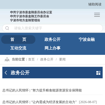
辅助阅读
首
页
政
务
宁
公
波
互
首 页
政务公开
宁波金融
开
金
互动交流
网上办事
动
网
融
交
上
繁
当前位置：
首页
政务公开
要闻
流
办
體
政务公开
事
版
总书记的人民情怀 | “努力提升粮食能源资源安全保障能
力”
总书记的人民情怀 | “让内需成为经济发展的主动力”
[2026-08-08]
[2026-08-07]