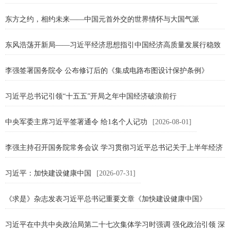
东方之约，相约未来——中国元首外交的世界情怀与大国气派
[2026-08-06]
东风浩荡开新局——习近平经济思想指引中国经济高质量发展行稳致
远
李强签署国务院令 公布修订后的《集成电路布图设计保护条例》
[2026-08-04]
[2026-08-03]
习近平总书记引领“十五五”开局之年中国经济破浪前行
[2026-08-03]
中央军委主席习近平签署通令 给1名个人记功
[2026-08-01]
李强主持召开国务院常务会议 学习贯彻习近平总书记关于上半年经济
形势和做好下半年经...
习近平：加快建设健康中国
[2026-08-01]
[2026-07-31]
《求是》杂志发表习近平总书记重要文章《加快建设健康中国》
[2026-07-31]
习近平在中共中央政治局第二十七次集体学习时强调 强化政治引领 深