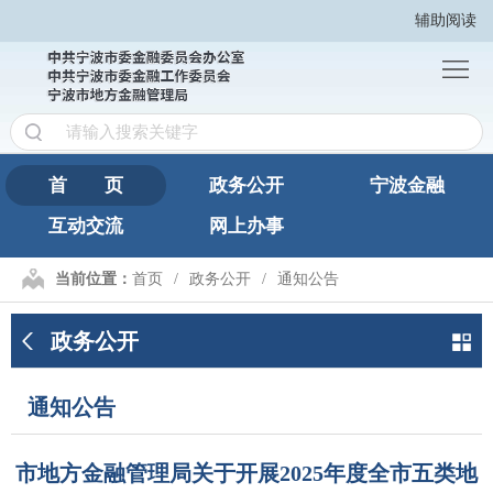
辅助阅读
首
页
政
务
宁
公
波
互
首 页
政务公开
宁波金融
开
金
互动交流
网上办事
动
网
融
交
上
繁
当前位置：
首页
政务公开
通知公告
流
办
體
政务公开
事
版
通知公告
市地方金融管理局关于开展2025年度全市五类地