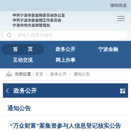
辅助阅读
首
页
政
务
宁
公
波
互
首 页
政务公开
宁波金融
开
金
互动交流
网上办事
动
网
融
交
上
繁
当前位置：
首页
政务公开
通知公告
流
办
體
政务公开
事
版
通知公告
“万众财富”案集资参与人信息登记核实公告