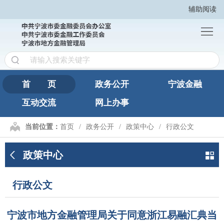
辅助阅读
首
页
政
务
宁
公
波
互
首 页
政务公开
宁波金融
开
金
互动交流
网上办事
动
网
融
交
上
繁
当前位置：
首页
政务公开
政策中心
行政公文
流
办
體
政策中心
事
版
行政公文
宁波市地方金融管理局关于同意浙江易融汇典当