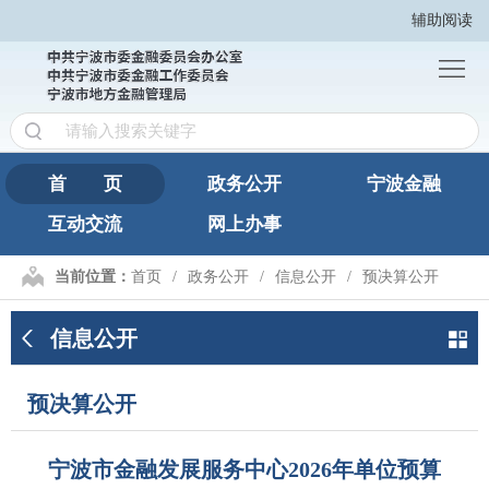
辅助阅读
首
页
政
务
宁
公
波
互
首 页
政务公开
宁波金融
开
金
互动交流
网上办事
动
网
融
交
上
繁
当前位置：
首页
政务公开
信息公开
预决算公开
流
办
體
信息公开
事
版
预决算公开
宁波市金融发展服务中心2026年单位预算