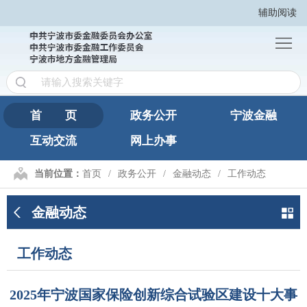
辅助阅读
首
页
政
务
宁
公
波
互
首 页
政务公开
宁波金融
开
金
互动交流
网上办事
动
网
融
交
上
繁
当前位置：
首页
政务公开
金融动态
工作动态
流
办
體
金融动态
事
版
工作动态
2025年宁波国家保险创新综合试验区建设十大事