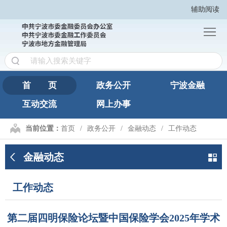
辅助阅读
首
页
政
务
宁
公
波
互
首 页
政务公开
宁波金融
开
金
互动交流
网上办事
动
网
融
交
上
繁
当前位置：
首页
政务公开
金融动态
工作动态
流
办
體
金融动态
事
版
工作动态
第二届四明保险论坛暨中国保险学会2025年学术