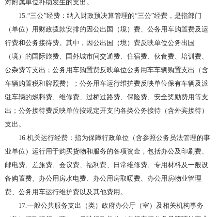
对附属单位补助发生的支出。
15.“三公”经费：纳入财政预决算管理的“三公”经费，是指部门
（单位）用财政拨款安排的因公出国（境）费、公务用车购置费及运
行费和公务接待费。其中，因公出国（境）费反映单位公务出国
（境）的国际旅费、国外城市间交通费、住宿费、伙食费、培训费、
公杂费等支出；公务用车购置费反映单位公务用车车辆购置支出（含
车辆购置税和牌照费）；公务用车运行维护费反映单位保有车辆及派
驻车辆的燃料费、维修费、过桥过路费、保险费、安全奖励费用等支
出；公务接待费反映单位按规定开支的各类公务接待（含外宾接待）
支出。
16.机关运行经费：指为保障行政单位（含参照公务员法管理的事
业单位）运行用于购买货物和服务的各项资金，包括办公及印刷费、
邮电费、差旅费、会议费、福利费、日常维修费、专用材料及一般设
备购置费、办公用房水电费、办公用房取暖费、办公用房物业管理
费、公务用车运行维护费以及其他费用。
17.一般公共服务支出（类）政府办公厅（室）及相关机构事务