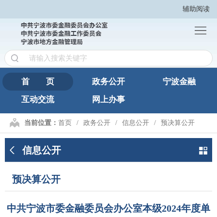
辅助阅读
首
页
政
务
宁
公
波
互
首 页
政务公开
宁波金融
开
金
互动交流
网上办事
动
网
融
交
上
繁
当前位置：
首页
政务公开
信息公开
预决算公开
流
办
體
信息公开
事
版
预决算公开
中共宁波市委金融委员会办公室本级2024年度单