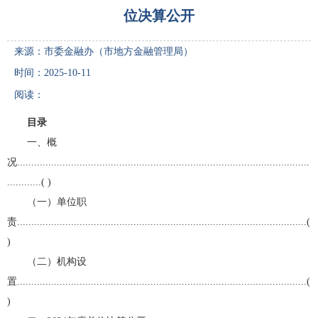
位决算公开
来源：市委金融办（市地方金融管理局）
时间：2025-10-11
阅读：
目录
一、概
况.......................................................................................................
............( )
（一）单位职
责......................................................................................................(
)
（二）机构设
置......................................................................................................(
)