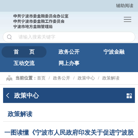
辅助阅读
首
页
政
务
宁
公
波
互
首 页
政务公开
宁波金融
开
金
互动交流
网上办事
动
网
融
交
上
繁
当前位置：
首页
政务公开
政策中心
政策解读
流
办
體
政策中心
事
版
政策解读
一图读懂《宁波市人民政府印发关于促进宁波股